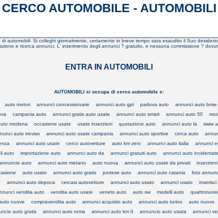
CERCO AUTOMOBILE - AUTOMOBILI
erca di automobili. Si colleghi giornalmente, certamente in breve tempo sara esaudito il Suo desideri
zione e ricerca annunci. L' inserimento degli annunci ? gratuito, e nessuna commissione ? dovuta per 
ENTRA IN AUTOMOBILI
AUTOMOBILI si occupa di cerco automobile e:
auto motori
annunci concessionarie
annunci auto gpl
padova auto
annunci auto bmw
ova
campania auto
annunci gratis auto usate
annunci auto smart
annunci auto 50
mot
auto modena
occasione usate
usate inserzioni
quotazione auto
annunci auto la
www a
nunci auto treviso
annunci auto usate campania
annunci auto sportive
cerca auto
annun
cenza
annunci auto usate
cerco autovetture
auto km zero
annunci auto italia
annunci e
li auto
importazione auto
annunci auto da
annunci gratuiti auto
annunci auto incidentat
i annuncio auto
annunci auto metano
auto nuova
annunci auto usate da privati
inserzion
casione
auto usato
annunci auto gratis
portese auto
annunci auto catania
foto annunc
o
annunci auto depoca
cercasi autovetture
annunci auto usato
annunci usato
inserisc
nnunci vendita auto
vendita auto usate
veneto auto
auto sw
modelli auto
quattroruot
auto nuove
compravendita auto
annunci acquisto auto
annunci auto torino
auto nuovo
ncio auto gratis
annunci auto roma
annunci auto km 0
annuncio auto usata
annunci ve