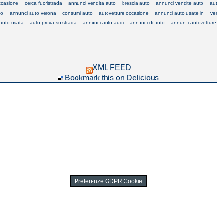
ccasione
cerca fuoristrada
annunci vendita auto
brescia auto
annunci vendite auto
aut
to
annunci auto verona
consumi auto
autovetture occasione
annunci auto usate in
ve
auto usata
auto prova su strada
annunci auto audi
annunci di auto
annunci autovetture
XML FEED
Bookmark this on Delicious
Preferenze GDPR Cookie