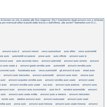
o di trovare cio che si adatta alle Sue esigenze. Per l' inserimento degli annunci non e richiesta
eventuali affari scaturiti dalla ricerca o dall'offerta, alla societ? Italmarket.com S.r.l.,
annunci auto d
annunci motori
cerca autovetture
auto affari
cerco automobili
ore auto
automobili occasione
prove auto
auto offerte
annunci auto in
nnunci auto
auto seconda mano
annunci aziendali
annunci auto veneto
annunci
ci auto usate a
annunci gratis vendita auto
automobili
annunci vendita auto
conomici auto
fuoristrada auto
cerca automobili
gli annunci di auto
smart auto
e
annunci auto mercedes
annunci automobili
annunci auto moto
verona auto
i auto
annunci acquisto vendita auto
annunci vendita auto usate
annunci usate
i auto
annunci vendita auto usate
tua auto
annunci auto padova
annunci auto
i annunci auto
annunci auto economiche
auto km 0
vendesi automobile
annunci
e auto
annunci auto usate emilia
annunci auto a metano
annunci mercedes
vendo auto
aladino annunci auto
annunci autousate
annunci auto usati
ndita auto
prova auto
annunci auto brescia
annunci auto usate brescia
annunci