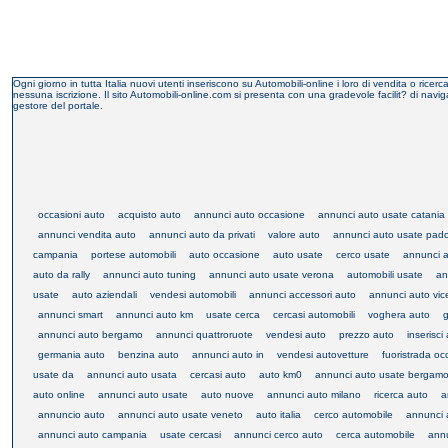
Ogni giorno in tutta Italia nuovi utenti inseriscono su Automobili-online i loro di vendita o ric
nessuna iscrizione. Il sito Automobili-online.com si presenta con una gradevole facilit? di naviga
gestore del portale.
occasioni auto
acquisto auto
annunci auto occasione
annunci auto usate catania
annunci vendita auto
annunci auto da privati
valore auto
annunci auto usate pad
campania
portese automobili
auto occasione
auto usate
cerco usate
annunci 
auto da rally
annunci auto tuning
annunci auto usate verona
automobili usate
an
usate
auto aziendali
vendesi automobili
annunci accessori auto
annunci auto vi
annunci smart
annunci auto km
usate cerca
cercasi automobili
voghera auto
g
annunci auto bergamo
annunci quattroruote
vendesi auto
prezzo auto
inserisc
germania auto
benzina auto
annunci auto in
vendesi autovetture
fuoristrada oc
usate da
annunci auto usata
cercasi auto
auto km0
annunci auto usate bergam
auto online
annunci auto usate
auto nuove
annunci auto milano
ricerca auto
a
annuncio auto
annunci auto usate veneto
auto italia
cerco automobile
annunci 
annunci auto campania
usate cercasi
annunci cerco auto
cerca automobile
annu