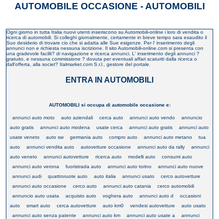
AUTOMOBILE OCCASIONE - AUTOMOBILI
Ogni giorno in tutta Italia nuovi utenti inseriscono su Automobili-online i loro di vendita o
ricerca di automobili. Si colleghi giornalmente, certamente in breve tempo sara esaudito il
Suo desiderio di trovare cio che si adatta alle Sue esigenze. Per l' inserimento degli
annunci non e richiesta nessuna iscrizione. Il sito Automobili-online.com si presenta con
una gradevole facilit? di navigazione e ricerca annunci. L' inserimento degli annunci ?
gratuito, e nessuna commissione ? dovuta per eventuali affari scaturiti dalla ricerca o
dall'offerta, alla societ? Italmarket.com S.r.l., gestore del portale.
ENTRA IN AUTOMOBILI
AUTOMOBILI si occupa di automobile occasione e:
annunci auto moto
auto aziendali
cerca auto
annunci auto vendo
annuncio
auto gratis
annunci auto modena
usate cerca
annunci auto gratis
annunci auto
usate veneto
auto sw
germania auto
compro auto
annunci auto metano
tua
auto
annunci vendita auto
autovetture occasione
annunci auto da rally
annunci
auto veneto
annunci autovetture
ricerca auto
modelli auto
consumi auto
annunci auto verona
fuoristrada auto
annunci auto torino
annunci auto nuove
annunci audi
quattroruote auto
auto italia
annunci usato
cerco autovetture
annunci auto occasione
cerco auto
annunci auto catania
cerco automobili
annuncio auto usata
acquisto auto
voghera auto
annunci auto d
occasioni
auto
smart auto
cerca autovetture
auto km0
vendesi autovetture
auto usato
annunci auto senza patente
annunci auto km
annunci auto usate a
annunci