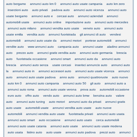
auto bergamo
annunci auto km 0
annunci auto usate campania
auto km zero
inserzioni auto
auto privati
padova auto
annunci auto vicenza
annunci auto
usate bergamo
annunci auto e
cercasi auto
annunci aziendali
annunci
automobili usate
annunci auto online
importazione auto
annunci auto mercedes
annunci auto milano
annunci vendita auto usate
veneto auto
annunci auto
usate emilia
vendita auto
annunci fuoristrada
gli annunci di auto
vendesi
automobili
annunci auto usate da
annunci motori
portese automobili
annunci
vendite auto
www annunci auto
campania auto
annunci usate
aladino annunci
auto
prezzo auto
annunci gratis vendita auto
annunci auto germania
brescia
auto
fuoristrada occasione
annunci smart
annunci auto da
annunci auto
brescia
annunci auto senza
usate cercasi
inserisci annuncio auto
annunci auto
la
annunci auto in
annunci accessori auto
annunci auto usate vicenza
annunci
auto
annunci auto usate padova
anno auto
annunci quattroruote
auto nuovo
auto km 0
annunci auto campania
annunci auto 50
gli auto
annunci auto a
annunci auto roma
annunci auto usate verona
prova auto
automobili occasione
euro auto
offro auto
vendo auto
annunci auto bmw
benzina auto
valore
auto
annunci auto tuning
auto motori
annunci auto da privati
annunci gratis
auto usate
automobili usate
annunci vendita auto usate
auto nuove
automobili
annunci vendita auto usate
fuoristrada privati
annunci auto usata
annunci auto smart
auto occasione
annunci auto usato
cerca automobili
annunci auto usate catania
annunci auto usate
annunci auto usate modena
auto usata
listino auto
auto usate
annunci auto padova
prezzi auto
annunci