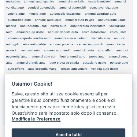
mercedes
annunci auto sportive
annunci auto italia
usate inserzioni
annunci
vendita auto
vendesi automobile
annunci automobili
compravendita auto
verona auto
motore auto
automobile occasione
annunci acquisto auto
quotazione auto
annunci autousate
annunci auto treviso
annunci auto usate
brescia
annunci auto usati
novita auto
annunci auto incidentate
valutazione
auto
annunci auto usate
annunci vendita auto
cerco automobile
cerco usate
annunci acquisto vendita auto
annunci auto a metano
mercato auto
annunci
auto gpl
cerca automobile
annunci porsche
cercasi automobili
annunci auto
usate in
vendesi auto
annunci auto audi
annuncio auto
auto affari
annunci
economici auto
annunci auto con
foto annunci auto
prove auto
annunci cerco
auto
annunci gratuiti auto
auto prova su strada
occasione usate
portese auto
auto offerte
auto seconda mano
cercasi autovetture
vendita auto usate
annunci auto it
annunci auto depoca
usate vendesi
inserisci annunci auto
annunci auto economiche
auto nuova
annunci di auto
annunci auto in
Usiamo i Cookie!
campania
annunci vendita auto
annunci auto usate da privati
cerca fuoristrada
Salve, questo sito utilizza cookie essenziali per
annunci auto usate in campania
annunci concessionarie
garantire il suo corretto funzionamento e cookie di
tracciamento per capire come interagisci con esso.
Quest'ultimo sarà impostato solo dopo il consenso.
XML FEED
Modifica le Preferenze
Bookmark this on Delicious
Accetta tutto