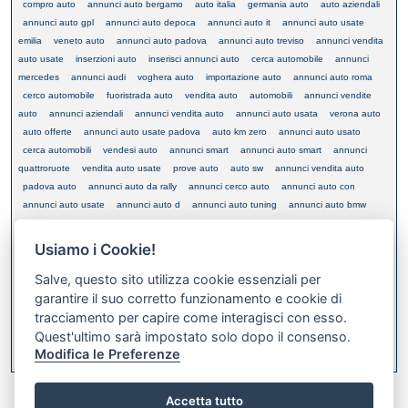
compro auto
annunci auto bergamo
auto italia
germania auto
auto aziendali
annunci auto gpl
annunci auto depoca
annunci auto it
annunci auto usate
emilia
veneto auto
annunci auto padova
annunci auto treviso
annunci vendita
auto usate
inserzioni auto
inserisci annunci auto
cerca automobile
annunci
mercedes
annunci audi
voghera auto
importazione auto
annunci auto roma
cerco automobile
fuoristrada auto
vendita auto
automobili
annunci vendite
auto
annunci aziendali
annunci vendita auto
annunci auto usata
verona auto
auto offerte
annunci auto usate padova
auto km zero
annunci auto usato
cerca automobili
vendesi auto
annunci smart
annunci auto smart
annunci
quattroruote
vendita auto usate
prove auto
auto sw
annunci vendita auto
padova auto
annunci auto da rally
annunci cerco auto
annunci auto con
annunci auto usate
annunci auto d
annunci auto tuning
annunci auto bmw
annunci auto usate verona
auto prova su strada
annunci auto usate brescia
cerco autovetture
auto usata
annunci acquisto vendita auto
inserisci annuncio
Usiamo i Cookie!
auto
annunci autousate
brescia auto
annunci auto economiche
annunci auto
Salve, questo sito utilizza cookie essenziali per
mercedes
automobile occasione
garantire il suo corretto funzionamento e cookie di
tracciamento per capire come interagisci con esso.
Quest'ultimo sarà impostato solo dopo il consenso.
XML FEED
Modifica le Preferenze
Bookmark this on Delicious
Accetta tutto