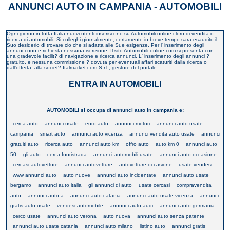
ANNUNCI AUTO IN CAMPANIA - AUTOMOBILI
Ogni giorno in tutta Italia nuovi utenti inseriscono su Automobili-online i loro di vendita o
ricerca di automobili. Si colleghi giornalmente, certamente in breve tempo sara esaudito il
Suo desiderio di trovare cio che si adatta alle Sue esigenze. Per l' inserimento degli
annunci non e richiesta nessuna iscrizione. Il sito Automobili-online.com si presenta con
una gradevole facilit? di navigazione e ricerca annunci. L' inserimento degli annunci ?
gratuito, e nessuna commissione ? dovuta per eventuali affari scaturiti dalla ricerca o
dall'offerta, alla societ? Italmarket.com S.r.l., gestore del portale.
ENTRA IN AUTOMOBILI
AUTOMOBILI si occupa di annunci auto in campania e:
cerca auto
annunci usate
euro auto
annunci motori
annunci auto usate
campania
smart auto
annunci auto vicenza
annunci vendita auto usate
annunci
gratuiti auto
ricerca auto
annunci auto km
offro auto
auto km 0
annunci auto
50
gli auto
cerca fuoristrada
annunci automobili usate
annunci auto occasione
cercasi autovetture
annunci autovetture
autovetture occasione
usate vendesi
www annunci auto
auto nuove
annunci auto incidentate
annunci auto usate
bergamo
annunci auto italia
gli annunci di auto
usate cercasi
compravendita
auto
annunci auto a
annunci auto catania
annunci auto usate vicenza
annunci
gratis auto usate
vendesi automobile
annunci auto audi
annunci auto germania
cerco usate
annunci auto verona
auto nuova
annunci auto senza patente
annunci auto usate catania
annunci auto milano
listino auto
annunci gratis