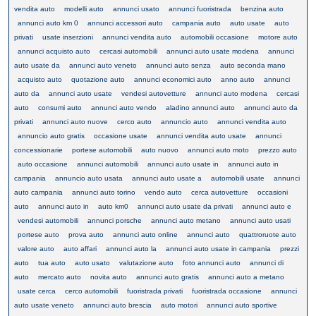
vendita auto
modelli auto
annunci usato
annunci fuoristrada
benzina auto
annunci auto km 0
annunci accessori auto
campania auto
auto usate
auto
privati
usate inserzioni
annunci vendita auto
automobili occasione
motore auto
annunci acquisto auto
cercasi automobili
annunci auto usate modena
annunci
auto usate da
annunci auto veneto
annunci auto senza
auto seconda mano
acquisto auto
quotazione auto
annunci economici auto
anno auto
annunci
auto da
annunci auto usate
vendesi autovetture
annunci auto modena
cercasi
auto
consumi auto
annunci auto vendo
aladino annunci auto
annunci auto da
privati
annunci auto nuove
cerco auto
annuncio auto
annunci vendita auto
annuncio auto gratis
occasione usate
annunci vendita auto usate
annunci
concessionarie
portese automobili
auto nuovo
annunci auto moto
prezzo auto
auto occasione
annunci automobili
annunci auto usate in
annunci auto in
campania
annuncio auto usata
annunci auto usate a
automobili usate
annunci
auto campania
annunci auto torino
vendo auto
cerca autovetture
occasioni
auto
annunci auto in
auto km0
annunci auto usate da privati
annunci auto e
vendesi automobili
annunci porsche
annunci auto metano
annunci auto usati
portese auto
prova auto
annunci auto online
annunci auto
quattroruote auto
valore auto
auto affari
annunci auto la
annunci auto usate in campania
prezzi
auto
tua auto
auto usato
valutazione auto
foto annunci auto
annunci di
auto
mercato auto
novita auto
annunci auto gratis
annunci auto a metano
usate cerca
cerco automobili
fuoristrada privati
fuoristrada occasione
annunci
auto usate veneto
annunci auto brescia
auto motori
annunci auto sportive