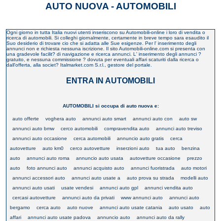
AUTO NUOVA - AUTOMOBILI
Ogni giorno in tutta Italia nuovi utenti inseriscono su Automobili-online i loro di vendita o
ricerca di automobili. Si colleghi giornalmente, certamente in breve tempo sara esaudito il
Suo desiderio di trovare cio che si adatta alle Sue esigenze. Per l' inserimento degli
annunci non e richiesta nessuna iscrizione. Il sito Automobili-online.com si presenta con
una gradevole facilit? di navigazione e ricerca annunci. L' inserimento degli annunci ?
gratuito, e nessuna commissione ? dovuta per eventuali affari scaturiti dalla ricerca o
dall'offerta, alla societ? Italmarket.com S.r.l., gestore del portale.
ENTRA IN AUTOMOBILI
AUTOMOBILI si occupa di auto nuova e:
auto offerte
voghera auto
annunci auto smart
annunci auto con
auto sw
annunci auto bmw
cerco automobili
compravendita auto
annunci auto treviso
annunci auto occasione
cerca automobili
annuncio auto gratis
cerca
autovetture
auto km0
cerco autovetture
inserzioni auto
tua auto
benzina
auto
annunci auto roma
annuncio auto usata
autovetture occasione
prezzo
auto
foto annunci auto
annunci acquisto auto
annunci fuoristrada
auto motori
annunci accessori auto
annunci auto usate a
auto prova su strada
modelli auto
annunci auto usati
usate vendesi
annunci auto gpl
annunci vendita auto
cercasi autovetture
annunci auto da privati
www annunci auto
annunci auto
bergamo
cerca auto
auto nuove
annunci auto usate catania
auto usato
auto
affari
annunci auto usate padova
annuncio auto
annunci auto da rally