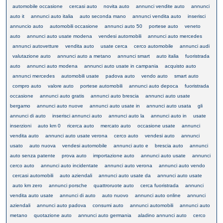
automobile occasione
cercasi auto
novita auto
annunci vendite auto
annunci
auto it
annunci auto italia
auto seconda mano
annunci vendita auto
inserisci
annuncio auto
automobili occasione
annunci auto 50
portese auto
veneto
auto
annunci auto usate modena
vendesi automobili
annunci auto mercedes
annunci autovetture
vendita auto
usate cerca
cerco automobile
annunci audi
valutazione auto
annunci auto a metano
annunci smart
auto italia
fuoristrada
auto
annunci auto modena
annunci auto usate in campania
acquisto auto
annunci mercedes
automobili usate
padova auto
vendo auto
smart auto
compro auto
valore auto
portese automobili
annunci auto depoca
fuoristrada
occasione
annunci auto gratis
annunci auto brescia
annunci auto usate
bergamo
annunci auto nuove
annunci auto usate in
annunci auto usata
gli
annunci di auto
inserisci annunci auto
annunci auto la
annunci auto in
usate
inserzioni
auto km 0
ricerca auto
mercato auto
occasione usate
annunci
vendita auto
annunci auto usate verona
cerco auto
vendesi auto
annunci
usato
auto nuova
vendesi automobile
annunci auto e
brescia auto
annunci
auto senza patente
prova auto
importazione auto
annunci auto usate
annunci
cerco auto
annunci auto incidentate
annunci auto verona
annunci auto vendo
cercasi automobili
auto aziendali
annunci auto usate da
annunci auto usate
auto km zero
annunci porsche
quattroruote auto
cerca fuoristrada
annunci
vendita auto usate
annunci di auto
auto nuovo
annunci auto online
annunci
aziendali
annunci auto padova
consumi auto
annunci automobili
annunci auto
metano
quotazione auto
annunci auto germania
aladino annunci auto
cerco