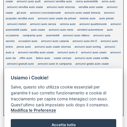
usate
annunci auto audi
annunci vendita auto
cerca automobile
anno auto
annunci vendita auto usate
annunci auto vicenza
vendita auto usate
annunci
usate
gli auto
annunci concessionarie
annunci auto usate brescia
annunci
acquisto vendita auto
annunci auto usate da privati
motore auto
auto privati
annunci motori
annunci auto senza
verona auto
annunci quattroruote
annunci
automobili usate
auto usate
annunci auto moto
vendesi autovetture
auto
occasione
campania auto
automobili
annunci auto milano
annunci auto
veneto
occasioni auto
annunci auto catania
annunci auto km 0
annunci auto
torino
prove auto
annunci auto usate vicenza
annunci auto tuning
annunci
auto a
annunci vendita auto usate
annunci auto d
annunci auto usato
annunci
auto da
offro auto
listino auto
usate cercasi
annunci auto usate emilia
annunci gratuiti auto
annunci auto in campania
annunci gratis auto usate
annunci autousate
annunci auto campania
annunci auto km
annunci auto usate
veneto
auto usata
annunci economici auto
euro auto
annunci auto
Usiamo i Cookie!
economiche
annunci auto usate campania
annunci auto sportive
annunci auto
Salve, questo sito utilizza cookie essenziali per
fuoristrada privati
annunci gratis vendita auto
prezzi auto
germania auto
garantire il suo corretto funzionamento e cookie di
tracciamento per capire come interagisci con esso.
Quest'ultimo sarà impostato solo dopo il consenso.
XML FEED
Modifica le Preferenze
Bookmark this on Delicious
Accetta tutto