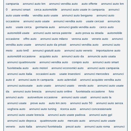
campania
annunci auto km
annunci vendita auto
auto offerte
annunci auto km
0
annunci smart
cerca automobile
annunci auto usate in campania
annunci
auto usate emilia
vendita auto usate
annunci auto bergamo
annunci auto
occasione
annunci auto usate
annunci vendita auto
usate cercasi
annuncio
auto
usate cerca
germania auto
annunci gratis vendita auto
cerco auto
automobili usate
annunci auto senza patente
auto prova su strada
automobile
occasione
offro auto
annunci auto milano
verona auto
veneto auto
annunci
vendita auto usate
annunci auto da privati
annunci vendita auto
annunci auto
moto
auto km0
annunci gratuiti auto
annunci auto veneto
importazione auto
automobili occasione
acquisto auto
annunci auto da
annuncio auto usata
annunci quattroruote
annunci vendita auto
compro auto
annunci auto smart
fuoristrada auto
auto motori
annunci economici auto
annunci auto campania
annunci auto italia
occasioni auto
usate inserzioni
annunci mercedes
annunci
auto d
annunci auto in campania
auto aziendali
annunci acquisto vendita auto
annunci autousate
auto usato
annunci usato
vendo auto
annunci auto usate
da
annunci auto brescia
annunci auto online
fuoristrada occasione
foto
annunci auto
autovetture occasione
annunci auto usati
annunci auto la
annunci usate
prove auto
auto km zero
annunci auto 50
annunci auto senza
voghera auto
annunci auto tuning
ricerca auto
annunci concessionarie
annunci auto usate brescia
annunci auto usate padova
annunci auto gpl
annunci auto depoca
quattroruote auto
mercato auto
annunci auto usate
veneto
auto italia
annunci fuoristrada
prezzi auto
annunci auto roma
annunci