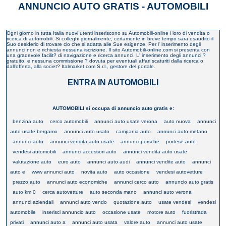
ANNUNCIO AUTO GRATIS - AUTOMOBILI
Ogni giorno in tutta Italia nuovi utenti inseriscono su Automobili-online i loro di vendita o
ricerca di automobili. Si colleghi giornalmente, certamente in breve tempo sara esaudito il
Suo desiderio di trovare cio che si adatta alle Sue esigenze. Per l' inserimento degli
annunci non e richiesta nessuna iscrizione. Il sito Automobili-online.com si presenta con
una gradevole facilit? di navigazione e ricerca annunci. L' inserimento degli annunci ?
gratuito, e nessuna commissione ? dovuta per eventuali affari scaturiti dalla ricerca o
dall'offerta, alla societ? Italmarket.com S.r.l., gestore del portale.
ENTRA IN AUTOMOBILI
AUTOMOBILI si occupa di annuncio auto gratis e:
benzina auto
cerco automobili
annunci auto usate verona
auto nuova
annunci
auto usate bergamo
annunci auto usato
campania auto
annunci auto metano
annunci auto
annunci vendita auto usate
annunci porsche
portese auto
vendesi automobili
annunci accessori auto
annunci vendita auto usate
valutazione auto
euro auto
annunci auto audi
annunci vendite auto
annunci
auto e
www annunci auto
novita auto
auto occasione
vendesi autovetture
prezzo auto
annunci auto economiche
annunci cerco auto
annuncio auto gratis
auto km 0
cerca autovetture
auto seconda mano
annunci auto verona
annunci aziendali
annunci auto vendo
quotazione auto
usate vendesi
vendesi
automobile
inserisci annuncio auto
occasione usate
motore auto
fuoristrada
privati
annunci auto a
annunci auto usata
valore auto
annunci auto usate