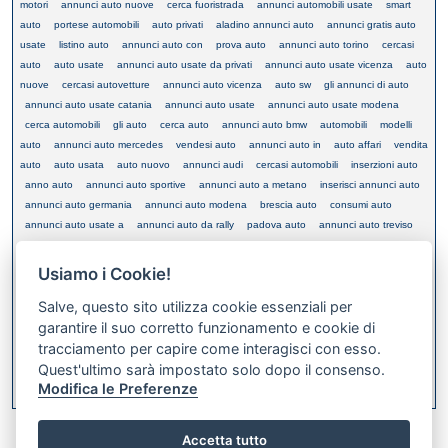
motori
annunci auto nuove
cerca fuoristrada
annunci automobili usate
smart
auto
portese automobili
auto privati
aladino annunci auto
annunci gratis auto
usate
listino auto
annunci auto con
prova auto
annunci auto torino
cercasi
auto
auto usate
annunci auto usate da privati
annunci auto usate vicenza
auto
nuove
cercasi autovetture
annunci auto vicenza
auto sw
gli annunci di auto
annunci auto usate catania
annunci auto usate
annunci auto usate modena
cerca automobili
gli auto
cerca auto
annunci auto bmw
automobili
modelli
auto
annunci auto mercedes
vendesi auto
annunci auto in
auto affari
vendita
auto
auto usata
auto nuovo
annunci audi
cercasi automobili
inserzioni auto
anno auto
annunci auto sportive
annunci auto a metano
inserisci annunci auto
annunci auto germania
annunci auto modena
brescia auto
consumi auto
annunci auto usate a
annunci auto da rally
padova auto
annunci auto treviso
cerco autovetture
annunci auto it
cerco automobile
annunci automobili
annunci auto incidentate
cerco usate
annunci di auto
tua auto
annunci auto
Usiamo i Cookie!
usate in
compravendita auto
annunci acquisto auto
annunci auto catania
Salve, questo sito utilizza cookie essenziali per
annunci autovetture
annunci auto padova
annunci auto gratis
garantire il suo corretto funzionamento e cookie di
tracciamento per capire come interagisci con esso.
Quest'ultimo sarà impostato solo dopo il consenso.
XML FEED
Modifica le Preferenze
Bookmark this on Delicious
Accetta tutto