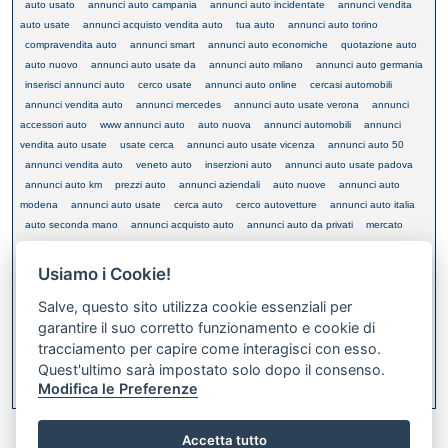
auto usato
annunci auto campania
annunci auto incidentate
annunci vendita
auto usate
annunci acquisto vendita auto
tua auto
annunci auto torino
compravendita auto
annunci smart
annunci auto economiche
quotazione auto
auto nuovo
annunci auto usate da
annunci auto milano
annunci auto germania
inserisci annunci auto
cerco usate
annunci auto online
cercasi automobili
annunci vendita auto
annunci mercedes
annunci auto usate verona
annunci
accessori auto
www annunci auto
auto nuova
annunci automobili
annunci
vendita auto usate
usate cerca
annunci auto usate vicenza
annunci auto 50
annunci vendita auto
veneto auto
inserzioni auto
annunci auto usate padova
annunci auto km
prezzi auto
annunci aziendali
auto nuove
annunci auto
modena
annunci auto usate
cerca auto
cerco autovetture
annunci auto italia
auto seconda mano
annunci acquisto auto
annunci auto da privati
mercato
auto
vendesi autovetture
foto annunci auto
auto aziendali
annunci fuoristrada
annunci auto bergamo
annunci auto da
annunci di auto
cerco automobile
Usiamo i Cookie!
annunci gratis auto usate
annunci auto veneto
annuncio auto gratis
valutazione
Salve, questo sito utilizza cookie essenziali per
auto
verona auto
portese auto
auto privati
fuoristrada occasione
garantire il suo corretto funzionamento e cookie di
tracciamento per capire come interagisci con esso.
Quest'ultimo sarà impostato solo dopo il consenso.
XML FEED
Modifica le Preferenze
Bookmark this on Delicious
Accetta tutto