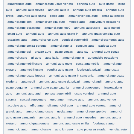
quattroruote auto
annunci auto usate veneto
benzina auto
auto usate
listino
auto
annunci auto treviso
annunci auto e
annunci auto brescia
annunci auto
gratis
annuncio auto usata
cerco auto
annunci vendita auto
cerca automobili
annunci auto con
annunci vendita auto
modelli auto
autovetture occasione
annunci auto occasione
annunci auto km 0
annunci autousate
auto motori
smart auto
annunci auto
annunci auto usate in
annunci gratis vendita auto
occasioni auto
annunci cerco auto
vendesi automobili
annunci economici auto
annunci auto senza patente
annunci auto la
consumi auto
padova auto
annunci auto gpl
prezzo auto
usate cercasi
auto sw
annunci auto senza
annunci usato
gli auto
auto italia
annunci auto in
automobile occasione
annunci automobili usate
annunci auto moto
cerca automobile
annunci auto
metano
automobili usate
vendita auto usate
fuoristrada privati
auto usata
annunci auto usate brescia
annunci auto usate in campania
annunci auto usate
modena
automobili
annunci auto usate da privati
annunci audi
annunci auto
usate bergamo
annunci auto usate catania
annunci autovetture
importazione
auto
annunci auto audi
portese automobili
usate vendesi
annunci auto
catania
cercasi autovetture
euro auto
motore auto
annunci auto vendo
acquisto auto
offro auto
gli annunci di auto
annunci auto verona
annunci
gratuiti auto
annunci auto usate
novita auto
annunci auto sportive
annunci
auto usate campania
annunci auto it
annunci auto mercedes
annunci auto a
metano
annunci quattroruote
annunci auto usate emilia
fuoristrada auto
annuncio auto
annunci usate
auto km zero
auto prova su strada
vendita auto