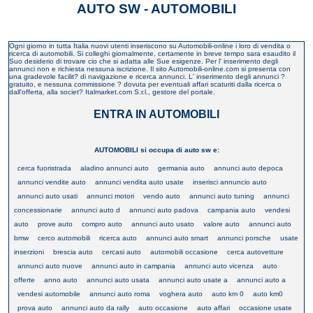
AUTO SW - AUTOMOBILI
Ogni giorno in tutta Italia nuovi utenti inseriscono su Automobili-online i loro di vendita o
ricerca di automobili. Si colleghi giornalmente, certamente in breve tempo sara esaudito il
Suo desiderio di trovare cio che si adatta alle Sue esigenze. Per l' inserimento degli
annunci non e richiesta nessuna iscrizione. Il sito Automobili-online.com si presenta con
una gradevole facilit? di navigazione e ricerca annunci. L' inserimento degli annunci ?
gratuito, e nessuna commissione ? dovuta per eventuali affari scaturiti dalla ricerca o
dall'offerta, alla societ? Italmarket.com S.r.l., gestore del portale.
ENTRA IN AUTOMOBILI
AUTOMOBILI si occupa di auto sw e:
cerca fuoristrada
aladino annunci auto
germania auto
annunci auto depoca
annunci vendite auto
annunci vendita auto usate
inserisci annuncio auto
annunci auto usati
annunci motori
vendo auto
annunci auto tuning
annunci
concessionarie
annunci auto d
annunci auto padova
campania auto
vendesi
auto
prove auto
compro auto
annunci auto usato
valore auto
annunci auto
bmw
cerco automobili
ricerca auto
annunci auto smart
annunci porsche
usate
inserzioni
brescia auto
cercasi auto
automobili occasione
cerca autovetture
annunci auto nuove
annunci auto in campania
annunci auto vicenza
auto
offerte
anno auto
annunci auto usata
annunci auto usate a
annunci auto a
vendesi automobile
annunci auto roma
voghera auto
auto km 0
auto km0
prova auto
annunci auto da rally
auto occasione
auto affari
occasione usate