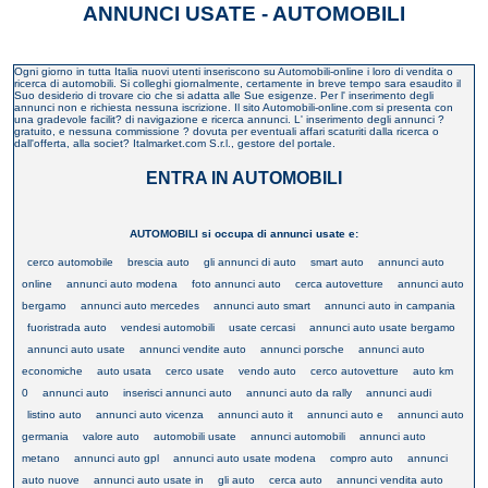
ANNUNCI USATE - AUTOMOBILI
Ogni giorno in tutta Italia nuovi utenti inseriscono su Automobili-online i loro di vendita o
ricerca di automobili. Si colleghi giornalmente, certamente in breve tempo sara esaudito il
Suo desiderio di trovare cio che si adatta alle Sue esigenze. Per l' inserimento degli
annunci non e richiesta nessuna iscrizione. Il sito Automobili-online.com si presenta con
una gradevole facilit? di navigazione e ricerca annunci. L' inserimento degli annunci ?
gratuito, e nessuna commissione ? dovuta per eventuali affari scaturiti dalla ricerca o
dall'offerta, alla societ? Italmarket.com S.r.l., gestore del portale.
ENTRA IN AUTOMOBILI
AUTOMOBILI si occupa di annunci usate e:
cerco automobile
brescia auto
gli annunci di auto
smart auto
annunci auto
online
annunci auto modena
foto annunci auto
cerca autovetture
annunci auto
bergamo
annunci auto mercedes
annunci auto smart
annunci auto in campania
fuoristrada auto
vendesi automobili
usate cercasi
annunci auto usate bergamo
annunci auto usate
annunci vendite auto
annunci porsche
annunci auto
economiche
auto usata
cerco usate
vendo auto
cerco autovetture
auto km
0
annunci auto
inserisci annunci auto
annunci auto da rally
annunci audi
listino auto
annunci auto vicenza
annunci auto it
annunci auto e
annunci auto
germania
valore auto
automobili usate
annunci automobili
annunci auto
metano
annunci auto gpl
annunci auto usate modena
compro auto
annunci
auto nuove
annunci auto usate in
gli auto
cerca auto
annunci vendita auto