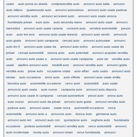
usate
auto prova su strada
compravendita auto
annunci auto italia
annunci
auto milano
quattroruote auto
annunci autovetture
annunci auto usate padova
annunci vendita auto
annunci accessori auto
annunci auto usate verona
fuoristrada privati
euro auto
auto seconda mano
annunci auto usati
annunci
mercedes
annunci auto usate catania
consumi auto
vendesi automobile
prezzo
auto
auto km zero
annunci auto usate brescia
annunci auto vendo
annuncio
auto gratis
annunci auto campania
cercasi auto
annunci autousate
annunci
auto km 0
annunci auto usate da
annunci auto torino
annunci auto usate da
privati
cercasi automobili
verona auto
auto aziendali
annunci acquisto vendita
auto
annunci auto usate a
annunci auto usate campania
auto sw
vendita auto
usate
aladino annunci auto
modelli auto
annunci vendita auto
annunci gratis
vendita auto
prove auto
occasione usate
auto affari
auto usato
annunci auto
treviso
auto occasione
anno auto
auto offerte
annunci auto usate emilia
benzina auto
automobile occasione
cerco auto
automobili
auto usate
annuncio auto usata
auto nuove
campania auto
annunci auto depoca
annunci auto usate in campania
cercasi autovetture
prezzi auto
prova auto
auto nuovo
annunci auto da privati
annunci auto gratis
annunci vendita auto
padova auto
annunci usato
usate cerca
automobili occasione
cerca
automobile
annunci auto a
annuncio auto
ricerca auto
germania auto
annunci auto km
annunci auto con
quotazione auto
voghera auto
fuoristrada
occasione
portese automobili
annunci vendita auto
cerco automobili
annunci
auto incidentate
novita auto
annunci smart
cerca fuoristrada
annunci