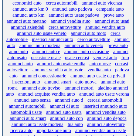
economici auto
cerca automobili
annunci auto vicenza
annunci auto km 0
annunci auto padova
campania auto
annunci auto km
annunci auto usate padova
prove auto
annunci auto metano
annunci vendita auto
annunci auto usati
annunci aziendali
cerca autovetture
annunci vendita auto
annunci auto usate veneto
annunci auto moto
cerca
automobile
inserisci annunci auto
cerco autovetture
annunci
auto
annunci auto modena
annunci auto veneto
prova auto
anno auto
annunci auto e
annunci auto occasione
annunci
auto usato
occasione usate
usate cercasi
vendesi auto
foto
annunci auto
annunci auto usate emilia
auto nuove
cercasi
autovetture
annunci vendita auto usate
vendita auto
padova
auto
annunci concessionarie
annunci auto usate da privati
inserzioni auto
annunci smart
auto nuova
annunci auto
roma
annunci auto treviso
annunci motori
aladino annunci
auto
annunci acquisto vendita auto
annunci auto usate verona
annunci auto senza
annunci auto d
cercasi automobili
annunci automobili
annunci di auto
inserisci annuncio auto
automobili usate
annunci auto usata
annunci vendita auto
annunci auto smart
annunci auto con
annunci auto depoca
annunci auto usate modena
tua auto
annunci autovetture
ricerca auto
importazione auto
annunci vendita auto usate