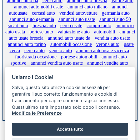
annunci auto da
cerca auto
annunci auto brescia
valore auto
annunci automobili usate
annunci auto milano
annunci
autousate
cercasi auto
vendesi autovetture
germania auto
annunci auto germania
annunci auto usate
annunci auto 50
smart auto
brescia auto
cerco usate
compro auto
annuncio
auto usata
portese auto
valutazione auto
automobili
annunci
auto usate brescia
annunci auto usate da
vendita auto usate
annunci auto torino
automobili occasione
verona auto
usate
cerca
cerco auto
veneto auto
annunci auto usate vicenza
fuoristrada occasione
portese automobili
annunci auto
sportive
annunci vendita auto usate
annunci vendite auto
annunci auto usate
motore auto
auto italia
www annunci
auto
auto sw
annunci gratis auto usate
annunci auto in
auto
Usiamo i Cookie!
offerte
annunci porsche
quotazione auto
consumi auto
Salve, questo sito utilizza cookie essenziali per
annunci auto da privati
annunci auto gpl
benzina auto
garantire il suo corretto funzionamento e cookie di
tracciamento per capire come interagisci con esso.
Quest'ultimo sarà impostato solo dopo il consenso.
XML FEED
Modifica le Preferenze
Bookmark this on Delicious
Accetta tutto