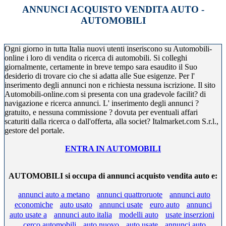
ANNUNCI ACQUISTO VENDITA AUTO -
AUTOMOBILI
Ogni giorno in tutta Italia nuovi utenti inseriscono su Automobili-
online i loro di vendita o ricerca di automobili. Si colleghi
giornalmente, certamente in breve tempo sara esaudito il Suo
desiderio di trovare cio che si adatta alle Sue esigenze. Per l'
inserimento degli annunci non e richiesta nessuna iscrizione. Il sito
Automobili-online.com si presenta con una gradevole facilit? di
navigazione e ricerca annunci. L' inserimento degli annunci ?
gratuito, e nessuna commissione ? dovuta per eventuali affari
scaturiti dalla ricerca o dall'offerta, alla societ? Italmarket.com S.r.l.,
gestore del portale.
ENTRA IN AUTOMOBILI
AUTOMOBILI si occupa di annunci acquisto vendita auto e:
annunci auto a metano
annunci quattroruote
annunci auto
economiche
auto usato
annunci usate
euro auto
annunci
auto usate a
annunci auto italia
modelli auto
usate inserzioni
cerco automobili
auto nuovo
auto usate
annunci auto