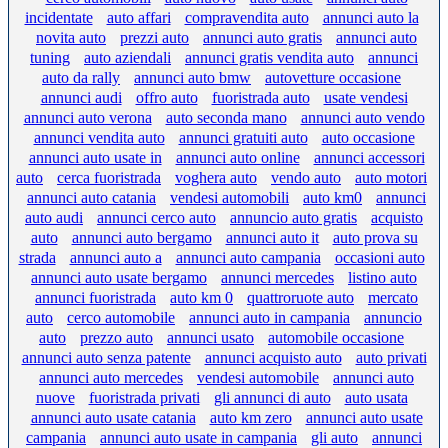
incidentate
auto affari
compravendita auto
annunci auto la
novita auto
prezzi auto
annunci auto gratis
annunci auto
tuning
auto aziendali
annunci gratis vendita auto
annunci
auto da rally
annunci auto bmw
autovetture occasione
annunci audi
offro auto
fuoristrada auto
usate vendesi
annunci auto verona
auto seconda mano
annunci auto vendo
annunci vendita auto
annunci gratuiti auto
auto occasione
annunci auto usate in
annunci auto online
annunci accessori
auto
cerca fuoristrada
voghera auto
vendo auto
auto motori
annunci auto catania
vendesi automobili
auto km0
annunci
auto audi
annunci cerco auto
annuncio auto gratis
acquisto
auto
annunci auto bergamo
annunci auto it
auto prova su
strada
annunci auto a
annunci auto campania
occasioni auto
annunci auto usate bergamo
annunci mercedes
listino auto
annunci fuoristrada
auto km 0
quattroruote auto
mercato
auto
cerco automobile
annunci auto in campania
annuncio
auto
prezzo auto
annunci usato
automobile occasione
annunci auto senza patente
annunci acquisto auto
auto privati
annunci auto mercedes
vendesi automobile
annunci auto
nuove
fuoristrada privati
gli annunci di auto
auto usata
annunci auto usate catania
auto km zero
annunci auto usate
campania
annunci auto usate in campania
gli auto
annunci