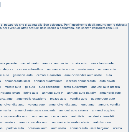
I
o di trovare cio che si adatta alle Sue esigenze. Per l' inserimento degli annunci non e richiesta
eventuali affari scaturiti dalla ricerca o dall'offerta, alla societ? Italmarket.com S.r.l.,
enza patente
mercato auto
annunci auto moto
novita auto
cerca fuoristrada
to depoca
cercasi autovetture
annunci auto nuove
usate cerca
annunci auto
ti auto
germania auto
cercasi automobili
annunci vendita auto usate
auto
o
annunci auto km 0
annunci quattroruote
inserisci annunci auto
auto privati
i
motore auto
gli auto
auto occasione
cerco autovetture
annunci auto brescia
nci auto smart
listino auto
annunci auto in
annunci auto da rally
annunci di auto
erca auto
automobile occasione
prezzo auto
vendita auto
quattroruote auto
unci vendite auto
verona auto
annunci vendita auto
euro auto
annunci vendita
germania
annunci auto usate campania
annunci auto catania
annunci acquisto
compravendita auto
auto nuova
cerco usate
auto italia
vendesi automobili
uto usate a
annunci vendita auto
annunci auto usate catania
auto km zero
no
padova auto
occasioni auto
auto usato
annunci auto usate bergamo
ricerca