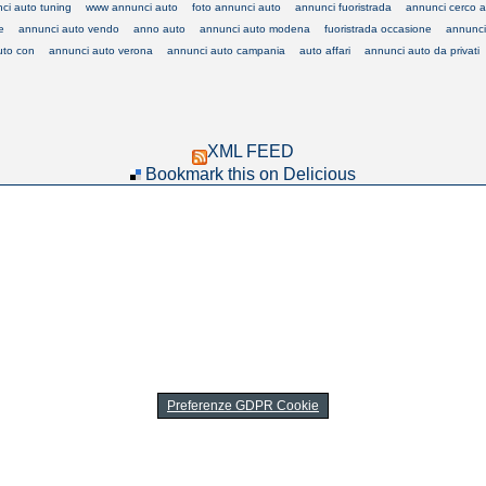
ci auto tuning
www annunci auto
foto annunci auto
annunci fuoristrada
annunci cerco 
e
annunci auto vendo
anno auto
annunci auto modena
fuoristrada occasione
annunci
uto con
annunci auto verona
annunci auto campania
auto affari
annunci auto da privati
XML FEED
Bookmark this on Delicious
Preferenze GDPR Cookie