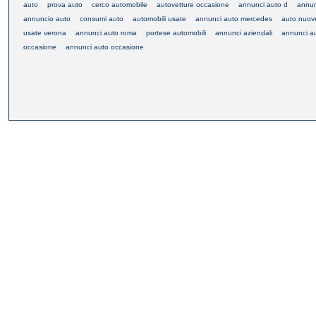
auto
prova auto
cerco automobile
autovetture occasione
annunci auto d
annun
annuncio auto
consumi auto
automobili usate
annunci auto mercedes
auto nuov
usate verona
annunci auto roma
portese automobili
annunci aziendali
annunci a
occasione
annunci auto occasione