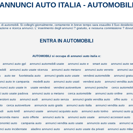
ANNUNCI AUTO ITALIA - AUTOMOBIL
erca di automobili. Si colleghi giornalmente, certamente in breve tempo sara esaudito il Suo desideri
zione e ricerca annunci. L' inserimento degli annunci ? gratuito, e nessuna commissione ? dovuta per 
ENTRA IN AUTOMOBILI
AUTOMOBILI si occupa di annunci auto italia e:
annunci auto gpl
annunci automobili usate
annunci auto e
smart auto
annunci auto s
obili
annunci auto usate vicenza
annunci auto metano
annunci auto veneto
annunci au
s
auto sw
fuoristrada auto
annunci gratis auto usate
vendesi automobile
annunci gratui
nci auto in campania
modelli auto
annunci auto usati
vendesi auto
annunci vendita aut
nunci auto usate in
usate vendesi
vendesi autovetture
annunci porsche
cerco automobil
i auto usate padova
annunci auto a metano
cerca automobile
annunci auto online
annu
serzioni auto
annunci audi
annunci auto senza
annunci gratis vendita auto
offro auto
c
to
cerca autovetture
annuncio auto gratis
annunci auto italia
annunci vendita auto
ann
udi
auto km0
annunci usate
annunci acquisto auto
annunci auto torino
annunci auto 
seconda mano
auto offerte
annunci auto la
annunci auto usate
annunci accessori auto
onomici auto
campania auto
annunci vendita auto usate
annuncio auto usata
annunci a
ci auto incidentate
aladino annunci auto
annunci auto usate da privati
annunci auto mila