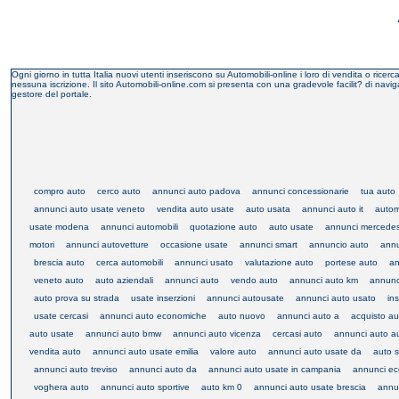
Ogni giorno in tutta Italia nuovi utenti inseriscono su Automobili-online i loro di vendita o ric
nessuna iscrizione. Il sito Automobili-online.com si presenta con una gradevole facilit? di naviga
gestore del portale.
compro auto
cerco auto
annunci auto padova
annunci concessionarie
tua auto
annunci auto usate veneto
vendita auto usate
auto usata
annunci auto it
autom
usate modena
annunci automobili
quotazione auto
auto usate
annunci mercede
motori
annunci autovetture
occasione usate
annunci smart
annuncio auto
annu
brescia auto
cerca automobili
annunci usato
valutazione auto
portese auto
an
veneto auto
auto aziendali
annunci auto
vendo auto
annunci auto km
annunc
auto prova su strada
usate inserzioni
annunci autousate
annunci auto usato
in
usate cercasi
annunci auto economiche
auto nuovo
annunci auto a
acquisto au
auto usate
annunci auto bmw
annunci auto vicenza
cercasi auto
annunci auto a
vendita auto
annunci auto usate emilia
valore auto
annunci auto usate da
auto 
annunci auto treviso
annunci auto da
annunci auto usate in campania
annunci ec
voghera auto
annunci auto sportive
auto km 0
annunci auto usate brescia
annun