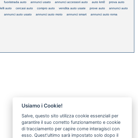
fuoristrada auto
annunci usato
annunci accessori auto
auto km0
prova auto
elli auto
cercasi auto
compro auto
vendita auto usate
prove auto
annunci auto
annunci auto usato
annunci auto moto
annunci smart
annunci auto roma
Usiamo i Cookie!
Salve, questo sito utilizza cookie essenziali per
garantire il suo corretto funzionamento e cookie
di tracciamento per capire come interagisci con
esso. Quest'ultimo sarà impostato solo dopo il