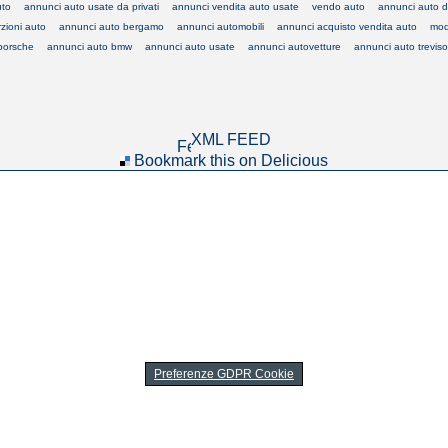
uto
annunci auto usate da privati
annunci vendita auto usate
vendo auto
annunci auto d
rzioni auto
annunci auto bergamo
annunci automobili
annunci acquisto vendita auto
mod
porsche
annunci auto bmw
annunci auto usate
annunci autovetture
annunci auto treviso
XML FEED
Bookmark this on Delicious
Preferenze GDPR Cookie