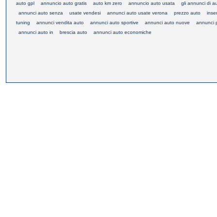
auto gpl
annuncio auto gratis
auto km zero
annuncio auto usata
gli annunci di a
annunci auto senza
usate vendesi
annunci auto usate verona
prezzo auto
inse
tuning
annunci vendita auto
annunci auto sportive
annunci auto nuove
annunci 
annunci auto in
brescia auto
annunci auto economiche