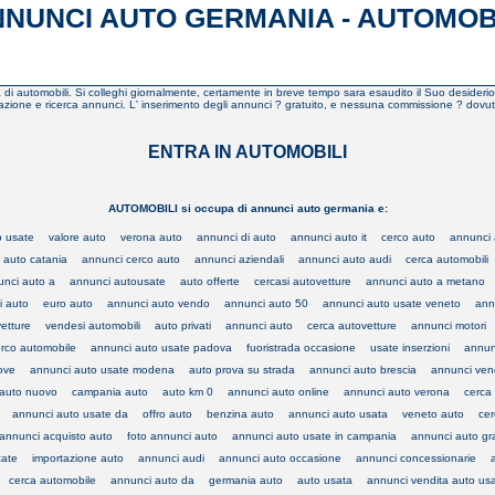
NUNCI AUTO GERMANIA - AUTOMOB
erca di automobili. Si colleghi giornalmente, certamente in breve tempo sara esaudito il Suo desideri
zione e ricerca annunci. L' inserimento degli annunci ? gratuito, e nessuna commissione ? dovuta per 
ENTRA IN AUTOMOBILI
AUTOMOBILI si occupa di annunci auto germania e:
o usate
valore auto
verona auto
annunci di auto
annunci auto it
cerco auto
annunci
 auto catania
annunci cerco auto
annunci aziendali
annunci auto audi
cerca automobili
nci auto a
annunci autousate
auto offerte
cercasi autovetture
annunci auto a metano
i auto
euro auto
annunci auto vendo
annunci auto 50
annunci auto usate veneto
ann
etture
vendesi automobili
auto privati
annunci auto
cerca autovetture
annunci motori
rco automobile
annunci auto usate padova
fuoristrada occasione
usate inserzioni
annunc
ove
annunci auto usate modena
auto prova su strada
annunci auto brescia
annunci ven
auto nuovo
campania auto
auto km 0
annunci auto online
annunci auto verona
cerca 
annunci auto usate da
offro auto
benzina auto
annunci auto usata
veneto auto
cer
annunci acquisto auto
foto annunci auto
annunci auto usate in campania
annunci auto gra
tate
importazione auto
annunci audi
annunci auto occasione
annunci concessionarie
cerca automobile
annunci auto da
germania auto
auto usata
annunci vendita auto us