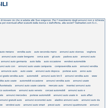
ILI
o di trovare cio che si adatta alle Sue esigenze. Per l' inserimento degli annunci non e richiesta
eventuali affari scaturiti dalla ricerca o dall'offerta, alla societ? Italmarket.com S.r.l.,
 auto metano
vendita auto
auto seconda mano
annunci auto vicenza
voghera
annunci auto usate bergamo
cerca auto
gli auto
padova auto
annunci auto
annunci auto germania
auto italia
auto occasione
vendesi automobile
unci auto con
annunci auto usate campania
compravendita auto
annunci vendita
annuncio auto
auto usate
annunci auto depoca
portese auto
anno auto
i gratis vendita auto
automobili
annunci auto km 0
annunci vendita auto
www
dita auto usate
automobili occasione
annunci vendita auto
annunci usate
fuoristrada
annunci auto usate catania
mercato auto
inserisci annunci auto
co autovetture
annunci auto veneto
cercasi automobili
annunci auto e
tis
annunci mercedes
portese automobili
annunci auto usate in
auto affari
annunci gratuiti auto
annunci economici auto
aladino annunci auto
annunci auto da
ate
vendesi auto
annunci auto smart
prezzi auto
annunci quattroruote
annunci