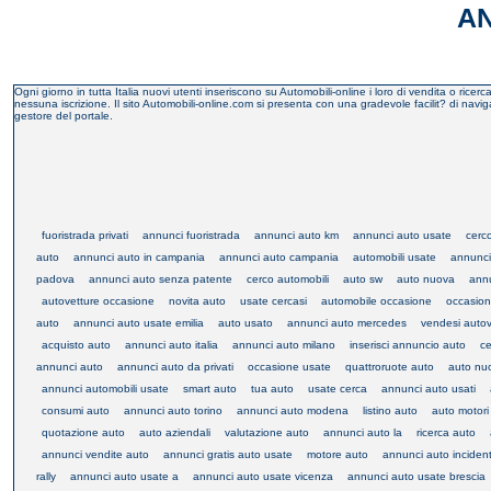
AN
Ogni giorno in tutta Italia nuovi utenti inseriscono su Automobili-online i loro di vendita o ric
nessuna iscrizione. Il sito Automobili-online.com si presenta con una gradevole facilit? di naviga
gestore del portale.
fuoristrada privati
annunci fuoristrada
annunci auto km
annunci auto usate
cerc
auto
annunci auto in campania
annunci auto campania
automobili usate
annunci
padova
annunci auto senza patente
cerco automobili
auto sw
auto nuova
annu
autovetture occasione
novita auto
usate cercasi
automobile occasione
occasion
auto
annunci auto usate emilia
auto usato
annunci auto mercedes
vendesi autov
acquisto auto
annunci auto italia
annunci auto milano
inserisci annuncio auto
ce
annunci auto
annunci auto da privati
occasione usate
quattroruote auto
auto nu
annunci automobili usate
smart auto
tua auto
usate cerca
annunci auto usati
consumi auto
annunci auto torino
annunci auto modena
listino auto
auto motori
quotazione auto
auto aziendali
valutazione auto
annunci auto la
ricerca auto
annunci vendite auto
annunci gratis auto usate
motore auto
annunci auto inciden
rally
annunci auto usate a
annunci auto usate vicenza
annunci auto usate brescia