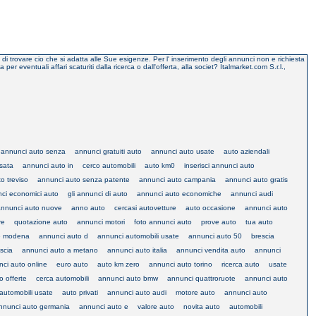
o di trovare cio che si adatta alle Sue esigenze. Per l' inserimento degli annunci non e richiesta
eventuali affari scaturiti dalla ricerca o dall'offerta, alla societ? Italmarket.com S.r.l.,
annunci auto senza
annunci gratuiti auto
annunci auto usate
auto aziendali
sata
annunci auto in
cerco automobili
auto km0
inserisci annunci auto
o treviso
annunci auto senza patente
annunci auto campania
annunci auto gratis
ci economici auto
gli annunci di auto
annunci auto economiche
annunci audi
annunci auto nuove
anno auto
cercasi autovetture
auto occasione
annunci auto
re
quotazione auto
annunci motori
foto annunci auto
prove auto
tua auto
te modena
annunci auto d
annunci automobili usate
annunci auto 50
brescia
scia
annunci auto a metano
annunci auto italia
annunci vendita auto
annunci
ci auto online
euro auto
auto km zero
annunci auto torino
ricerca auto
usate
o offerte
cerca automobili
annunci auto bmw
annunci quattroruote
annunci auto
automobili usate
auto privati
annunci auto audi
motore auto
annunci auto
nnunci auto germania
annunci auto e
valore auto
novita auto
automobili