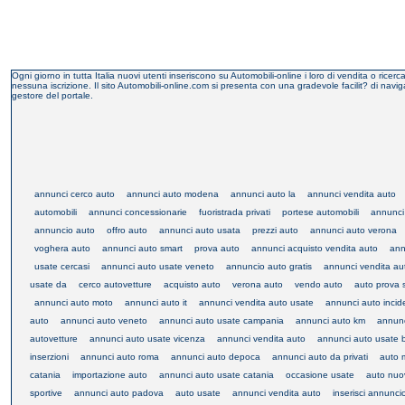
Ogni giorno in tutta Italia nuovi utenti inseriscono su Automobili-online i loro di vendita o ric
nessuna iscrizione. Il sito Automobili-online.com si presenta con una gradevole facilit? di naviga
gestore del portale.
annunci cerco auto
annunci auto modena
annunci auto la
annunci vendita auto
automobili
annunci concessionarie
fuoristrada privati
portese automobili
annunci
annuncio auto
offro auto
annunci auto usata
prezzi auto
annunci auto verona
voghera auto
annunci auto smart
prova auto
annunci acquisto vendita auto
ann
usate cercasi
annunci auto usate veneto
annuncio auto gratis
annunci vendita au
usate da
cerco autovetture
acquisto auto
verona auto
vendo auto
auto prova 
annunci auto moto
annunci auto it
annunci vendita auto usate
annunci auto incid
auto
annunci auto veneto
annunci auto usate campania
annunci auto km
annunc
autovetture
annunci auto usate vicenza
annunci vendita auto
annunci auto usate
inserzioni
annunci auto roma
annunci auto depoca
annunci auto da privati
auto 
catania
importazione auto
annunci auto usate catania
occasione usate
auto nuo
sportive
annunci auto padova
auto usate
annunci vendita auto
inserisci annunci