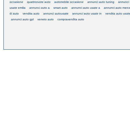
occasione
quattroruote auto
automobile occasione
annunci auto tuning
annunci 
usate emilia
annunci auto a
smart auto
annunci auto usate a
annunci auto merc
di auto
vendita auto
annunci autousate
annunci auto usate in
vendita auto usat
annunci auto gpl
veneto auto
compravendita auto