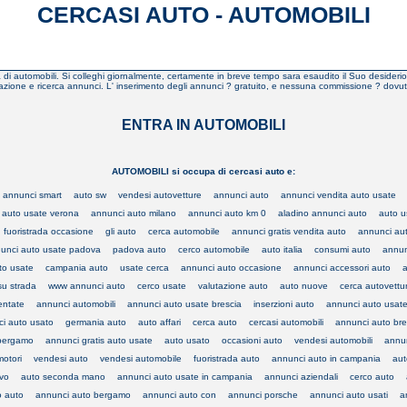
CERCASI AUTO - AUTOMOBILI
erca di automobili. Si colleghi giornalmente, certamente in breve tempo sara esaudito il Suo desideri
zione e ricerca annunci. L' inserimento degli annunci ? gratuito, e nessuna commissione ? dovuta per 
ENTRA IN AUTOMOBILI
AUTOMOBILI si occupa di cercasi auto e:
annunci smart
auto sw
vendesi autovetture
annunci auto
annunci vendita auto usate
 auto usate verona
annunci auto milano
annunci auto km 0
aladino annunci auto
auto u
fuoristrada occasione
gli auto
cerca automobile
annunci gratis vendita auto
annunci aut
unci auto usate padova
padova auto
cerco automobile
auto italia
consumi auto
annun
to usate
campania auto
usate cerca
annunci auto occasione
annunci accessori auto
su strada
www annunci auto
cerco usate
valutazione auto
auto nuove
cerca autovettu
entate
annunci automobili
annunci auto usate brescia
inserzioni auto
annunci auto usa
i auto usato
germania auto
auto affari
cerca auto
cercasi automobili
annunci auto bre
 bergamo
annunci gratis auto usate
auto usato
occasioni auto
vendesi automobili
annun
motori
vendesi auto
vendesi automobile
fuoristrada auto
annunci auto in campania
aut
vo
auto seconda mano
annunci auto usate in campania
annunci aziendali
cerco auto
o auto
annunci auto bergamo
annunci auto con
annunci porsche
annunci auto usati
a