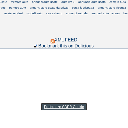
usate
mercato auto
annunci auto usate
auto km 0
annuncio auto usata
compro auto
edes
portese auto
annunci auto usate da privati
cerca fuoristrada
annunci auto vicenza
e
usate vendesi
modelli auto
cercasi auto
annunci auto da
annunci auto metano
ben
XML FEED
Bookmark this on Delicious
Preferenze GDPR Cookie