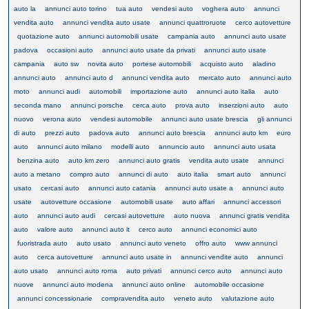
auto la
annunci auto torino
tua auto
vendesi auto
voghera auto
annunci
vendita auto
annunci vendita auto usate
annunci quattroruote
cerco autovetture
quotazione auto
annunci automobili usate
campania auto
annunci auto usate
padova
occasioni auto
annunci auto usate da privati
annunci auto usate
campania
auto sw
novita auto
portese automobili
acquisto auto
aladino
annunci auto
annunci auto d
annunci vendita auto
mercato auto
annunci auto
moto
annunci audi
automobili
importazione auto
annunci auto italia
auto
seconda mano
annunci porsche
cerca auto
prova auto
inserzioni auto
auto
nuovo
verona auto
vendesi automobile
annunci auto usate brescia
gli annunci
di auto
prezzi auto
padova auto
annunci auto brescia
annunci auto km
euro
auto
annunci auto milano
modelli auto
annuncio auto
annunci auto usata
benzina auto
auto km zero
annunci auto gratis
vendita auto usate
annunci
auto a metano
compro auto
annunci di auto
auto italia
smart auto
annunci
usato
cercasi auto
annunci auto catania
annunci auto usate a
annunci auto
usate
autovetture occasione
automobili usate
auto affari
annunci accessori
auto
annunci auto audi
cercasi autovetture
auto nuova
annunci gratis vendita
auto
valore auto
annunci auto it
cerco auto
annunci economici auto
fuoristrada auto
auto usato
annunci auto veneto
offro auto
www annunci
auto
cerca autovetture
annunci auto usate in
annunci vendite auto
annunci
auto usato
annunci auto roma
auto privati
annunci cerco auto
annunci auto
nuove
annunci auto modena
annunci auto online
automobile occasione
annunci concessionarie
compravendita auto
veneto auto
valutazione auto