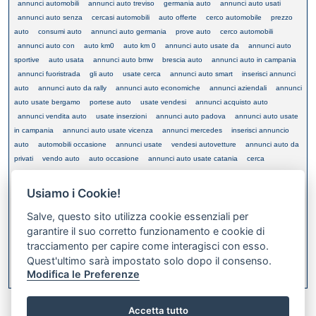
annunci automobili
annunci auto treviso
germania auto
annunci auto usati
annunci auto senza
cercasi automobili
auto offerte
cerco automobile
prezzo
auto
consumi auto
annunci auto germania
prove auto
cerco automobili
annunci auto con
auto km0
auto km 0
annunci auto usate da
annunci auto
sportive
auto usata
annunci auto bmw
brescia auto
annunci auto in campania
annunci fuoristrada
gli auto
usate cerca
annunci auto smart
inserisci annunci
auto
annunci auto da rally
annunci auto economiche
annunci aziendali
annunci
auto usate bergamo
portese auto
usate vendesi
annunci acquisto auto
annunci vendita auto
usate inserzioni
annunci auto padova
annunci auto usate
in campania
annunci auto usate vicenza
annunci mercedes
inserisci annuncio
auto
automobili occasione
annunci usate
vendesi autovetture
annunci auto da
privati
vendo auto
auto occasione
annunci auto usate catania
cerca
automobile
vendita auto
auto usate
motore auto
annunci auto verona
annunci auto bergamo
annunci auto vendo
usate cercasi
ricerca auto
annunci
Usiamo i Cookie!
auto 50
annunci acquisto vendita auto
annunci auto
annunci vendita auto usate
Salve, questo sito utilizza cookie essenziali per
annunci auto in
annunci auto e
annunci auto tuning
annunci auto gpl
garantire il suo corretto funzionamento e cookie di
tracciamento per capire come interagisci con esso.
Quest'ultimo sarà impostato solo dopo il consenso.
XML FEED
Modifica le Preferenze
Bookmark this on Delicious
Accetta tutto