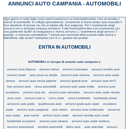
ANNUNCI AUTO CAMPANIA - AUTOMOBILI
Ogni giorno in tutta Italia nuovi utenti inseriscono su Automobili-online i loro di vendita o
ricerca di automobili. Si colleghi giornalmente, certamente in breve tempo sara esaudito il
Suo desiderio di trovare cio che si adatta alle Sue esigenze. Per l' inserimento degli
annunci non e richiesta nessuna iscrizione. Il sito Automobili-online.com si presenta con
una gradevole facilit? di navigazione e ricerca annunci. L' inserimento degli annunci ?
gratuito, e nessuna commissione ? dovuta per eventuali affari scaturiti dalla ricerca o
dall'offerta, alla societ? Italmarket.com S.r.l., gestore del portale.
ENTRA IN AUTOMOBILI
AUTOMOBILI si occupa di annunci auto campania e:
annunci auto depoca
annunci motori
annunci autousate
annunci vendita auto
annunci smart
auto prova su strada
annunci auto vicenza
annunci auto usate
verona
annunci auto senza patente
annunci gratuiti auto
annunci auto km 0
foto annunci auto
cerca automobili
annunci auto usate emilia
annunci auto
occasione
annunci auto da
annunci auto mercedes
annunci auto usate veneto
anno auto
annunci auto a
cerco usate
cerca fuoristrada
fuoristrada privati
annuncio auto gratis
quattroruote auto
annunci gratis auto usate
occasione
usate
annunci auto campania
auto motori
annunci auto incidentate
annuncio
auto usata
auto nuove
annunci auto usate
annunci vendita auto usate
fuoristrada occasione
annunci auto metano
annunci auto usate modena
annunci autovetture
vendesi automobili
listino auto
auto aziendali
annunci