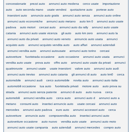
concessionarie
prezzi auto
annunci auto modena
cerco usate
importazione
auto
auto seconda mano
usate vendesi
quotazione auto
portese auto
inserzioni auto
annuncio auto gratis
annunci auto senza
annunci auto online
annunci auto economiche
annunci auto metano
auto km 0
annunci auto usate
padova
auto motori
cercasi auto
annunci auto da rally
annunci auto usate
catania
annunci auto usate vicenza
gli auto
auto km zero
annunci auto la
annunci auto da privati
annunci auto veneto
annuncio auto usata
annunci
acquisto auto
annunci acquisto vendita auto
auto affari
annunci aziendali
annunci vendita auto
annunci autousate
annunci auto torino
cercasi
autovetture
fuoristrada occasione
auto occasione
annunci auto usata
annunci
vendita auto usate
prova auto
offro auto
annunci auto usate da privati
annunci
quattroruote
annunci usate
usate inserzioni
valore auto
annunci auto audi
annunci auto treviso
annunci auto catania
gli annunci di auto
auto km0
cerca
automobile
annunci audi
cerco automobile
novita auto
annunci auto italia
automobili occasione
tua auto
fuoristrada privati
motore auto
auto prova su
strada
annunci auto senza patente
annunci di auto
auto nuova
cerca
automobili
annunci vendita auto
cerca auto
annunci auto d
annunci auto a
metano
consumi auto
inserisci annuncio auto
usate cercasi
annunci auto
mercedes
annunci auto padova
euro auto
annunci accessori auto
cerca
autovetture
annuncio auto
compravendita auto
inserisci annunci auto
autovetture occasione
auto nuovo
vendita auto usate
annunci auto moto
annunci auto usate campania
auto aziendali
annunci mercedes
compro auto