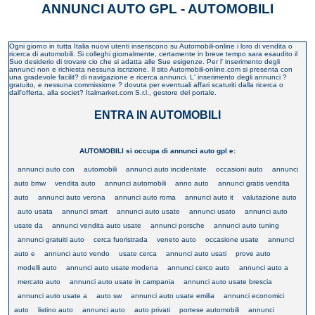
ANNUNCI AUTO GPL - AUTOMOBILI
Ogni giorno in tutta Italia nuovi utenti inseriscono su Automobili-online i loro di vendita o
ricerca di automobili. Si colleghi giornalmente, certamente in breve tempo sara esaudito il
Suo desiderio di trovare cio che si adatta alle Sue esigenze. Per l' inserimento degli
annunci non e richiesta nessuna iscrizione. Il sito Automobili-online.com si presenta con
una gradevole facilit? di navigazione e ricerca annunci. L' inserimento degli annunci ?
gratuito, e nessuna commissione ? dovuta per eventuali affari scaturiti dalla ricerca o
dall'offerta, alla societ? Italmarket.com S.r.l., gestore del portale.
ENTRA IN AUTOMOBILI
AUTOMOBILI si occupa di annunci auto gpl e:
annunci auto con
automobili
annunci auto incidentate
occasioni auto
annunci
auto bmw
vendita auto
annunci automobili
anno auto
annunci gratis vendita
auto
annunci auto verona
annunci auto roma
annunci auto it
valutazione auto
auto usata
annunci smart
annunci auto usate
annunci usato
annunci auto
usate da
annunci vendita auto usate
annunci porsche
annunci auto tuning
annunci gratuiti auto
cerca fuoristrada
veneto auto
occasione usate
annunci
auto e
annunci auto vendo
usate cerca
annunci auto usati
prove auto
modelli auto
annunci auto usate modena
annunci cerco auto
annunci auto a
mercato auto
annunci auto usate in campania
annunci auto usate brescia
annunci auto usate a
auto sw
annunci auto usate emilia
annunci economici
auto
listino auto
annunci auto
auto privati
portese automobili
annunci