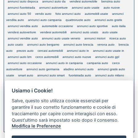
annunci auto depoca
annunci auto da
vendesi automobile
benzina auto
annunci fuoristrada
annunci autovetture
annunci auto usate
auto nuove
annunci auto 50
vendo auto
foto annunci auto
automobili usate
annunci
vendita auto
annunci auto campania
quattroruote auto
annunci auto gratis
annunci vendita auto
automobile occasione
annunci auto sportive
auto italia
vendesi autovetture
vendesi automobili
annunci auto usato
auto usate
annunci vendite auto
annunci auto usate veneto
annunci motori
ricerca auto
auto usato
annunci auto bergamo
annunci auto brescia
verona auto
brescia
auto
prezzo auto
cercasi automobili
annunci auto in
annunci auto usate in
annunci auto km
cerco automobili
annunci auto nuove
annunci auto gpl
annunci auto occasione
annunci auto in campania
campania auto
cerco
autovetture
annunci auto germania
aladino annunci auto
annunci gratis auto
usate
smart auto
annunci auto smart
fuoristrada auto
annunci auto milano
annunci auto usate bergamo
annunci auto vicenza
padova auto
annunci auto
km 0
voghera auto
annunci vendita auto usate
germania auto
annunci
Usiamo i Cookie!
automobili usate
www annunci auto
vendesi auto
auto offerte
acquisto auto
Salve, questo sito utilizza cookie essenziali per
annunci auto usate verona
cerco auto
garantire il suo corretto funzionamento e cookie di
tracciamento per capire come interagisci con esso.
Quest'ultimo sarà impostato solo dopo il consenso.
XML FEED
Modifica le Preferenze
Bookmark this on Delicious